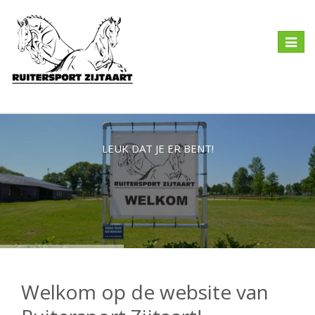
Toggle
navigat
LEUK DAT JE ER BENT!
Welkom op de website van