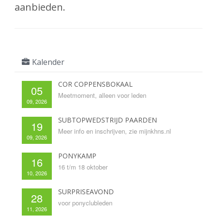
aanbieden.
Kalender
COR COPPENSBOKAAL
05
Meetmoment, alleen voor leden
09, 2026
SUBTOPWEDSTRIJD PAARDEN
19
Meer info en inschrijven, zie mijnkhns.nl
09, 2026
PONYKAMP
16
16 t/m 18 oktober
10, 2026
SURPRISEAVOND
28
voor ponyclubleden
11, 2026